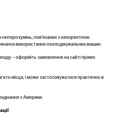
х непорозумінь, пов’язаних з некоректною
о нюанси використання охолоджувальних машин.
приладу – оформіть замовлення на сайті прямо
гато місця, і може застосовуватися практично в
ладнання з Америки.
ації