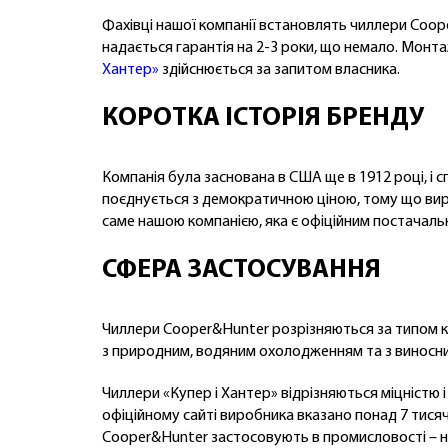
Фахівці нашої компанії встановлять чиллери Coope
надається гарантія на 2-3 роки, що немало. Монта
Хантер»
здійснюється за запитом власника.
КОРОТКА ІСТОРІЯ БРЕНДУ
Компанія була заснована в США ще в 1912 році, і 
поєднується з демократичною ціною, тому що вироб
саме нашою компанією, яка є офіційним постачал
СФЕРА ЗАСТОСУВАННЯ
Чиллери Cooper&Hunter розрізняються за типом ко
з природним, водяним охолодженням та з виносн
Чиллери «Купер і Хантер» відрізняються міцністю 
офіційному сайті виробника вказано понад 7 тися
Cooper&Hunter застосовують в промисловості – на