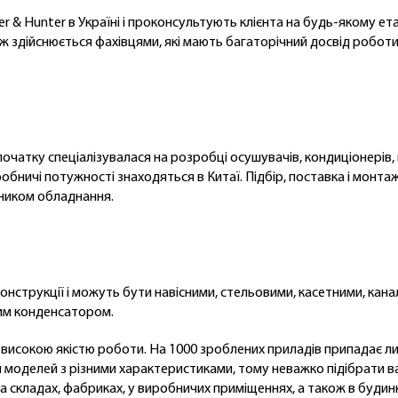
r & Hunter в Україні і проконсультують клієнта на будь-якому е
ж здійснюється фахівцями, які мають багаторічний досвід роботи
спочатку спеціалізувалася на розробці осушувачів, кондиціонерів
ничі потужності знаходяться в Китаї. Підбір, поставка і монтаж
ьником обладнання.
нструкції і можуть бути навісними, стельовими, касетними, кан
им конденсатором.
і високою якістю роботи. На 1000 зроблених приладів припадає л
ч моделей з різними характеристиками, тому неважко підібрати в
 складах, фабриках, у виробничих приміщеннях, а також в будинк