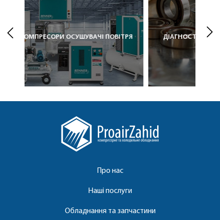
ТРЯ
ДІАГНОСТИКА / ДЕФЕКТОВКА КОМПРЕСОРІВ
ДЕТАЛЬНІШЕ
Про нас
Наші послуги
Обладнання та запчастини